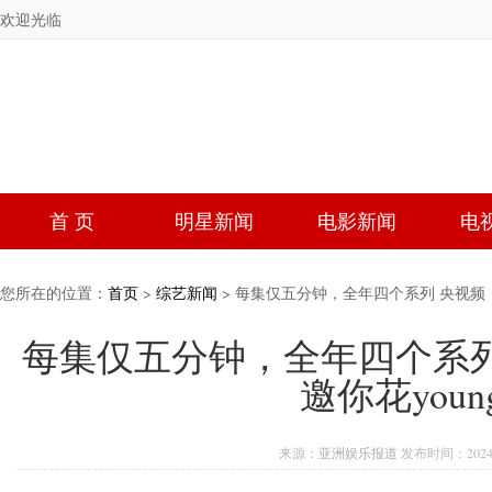
欢迎光临
首 页
明星新闻
电影新闻
电
您所在的位置：
首页
>
综艺新闻
> 每集仅五分钟，全年四个系列 央视频
推荐》邀你花young“尝鲜”
每集仅五分钟，全年四个系列
邀你花youn
来源：
亚洲娱乐报道
发布时间：2024-0