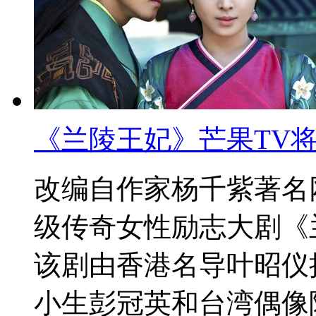
《兰陵王妃》芒果TV
改编自作家杨千紫著名
级传奇女性励志大剧《
该剧由香港名导叶昭仪
小生彭冠英和台湾偶像