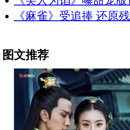
《美人为馅》曝甜宠版
《麻雀》受追捧 还原
图文推荐